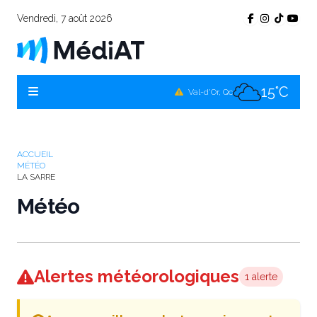
Vendredi, 7 août 2026
13°C
Témiscamingue, Qc
16°C
La Sarre, Qc
15°C
Val-d'Or, Qc
14°C
Rouyn-Noranda, Qc
15°C
Amos, Qc
ACCUEIL
MÉTÉO
LA SARRE
Météo
Alertes météorologiques
1 alerte