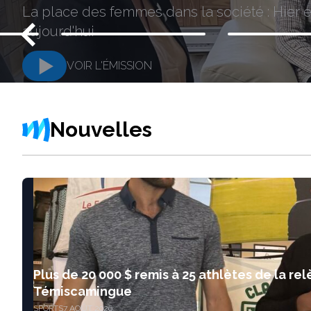
La place des femmes dans la société : Hier e
aujourd'hui
VOIR L'ÉMISSION
Nouvelles
Plus de 20 000 $ remis à 25 athlètes de la rel
Témiscamingue
SPORTS
7 AOÛT 2026