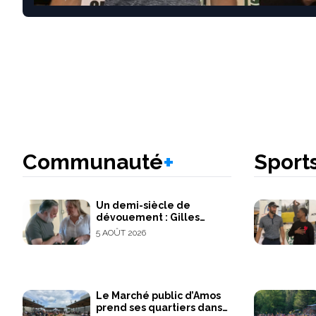
+
Communauté
Sport
Un demi-siècle de
dévouement : Gilles
Dubreuil honoré pour ses
5 AOÛT 2026
45 ans de service à
Belcourt
Le Marché public d’Amos
prend ses quartiers dans