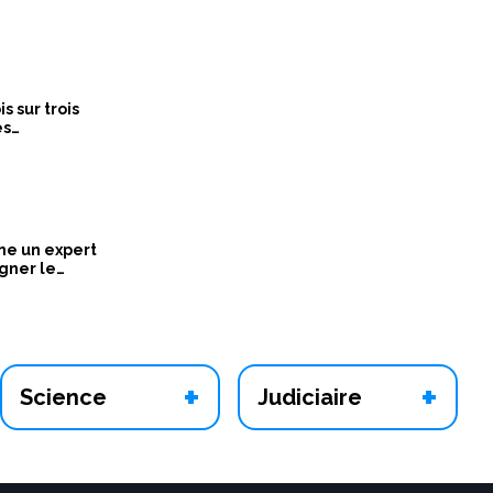
nières vers
 sur trois
es
inières
ord aux
locales
e un expert
gner le
 Nickel
+
+
Science
Judiciaire