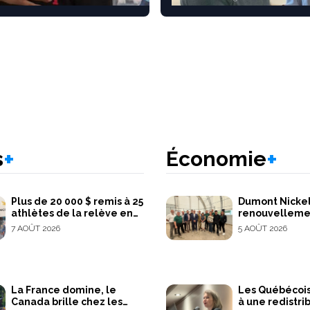
service à Belcourt
+
+
s
Économie
Plus de 20 000 $ remis à 25
Dumont Nickel
athlètes de la relève en
renouvelleme
Abitibi-Témiscamingue
décret pour ci
7 AOÛT 2026
5 AOÛT 2026
La France domine, le
Les Québécois
Canada brille chez les
à une redistri