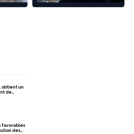
Rouyn-Noranda
 obtient un
nt de
nq ans
 favorables
bution des