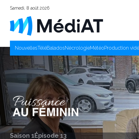
Samedi, 8 août 2026
Nouvelles
Télé
Balados
Nécrologie
Météo
Production vid
Saison 1
Épisode 13