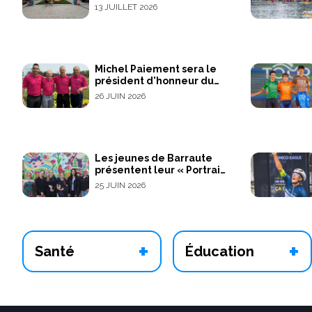
la nouvelle Place
13 JUILLET 2026
publique
Michel Paiement sera le
président d'honneur du
36e Omnium VCCN
26 JUIN 2026
Les jeunes de Barraute
présentent leur « Portrait
d’un village vivant »
25 JUIN 2026
+
+
Santé
Éducation