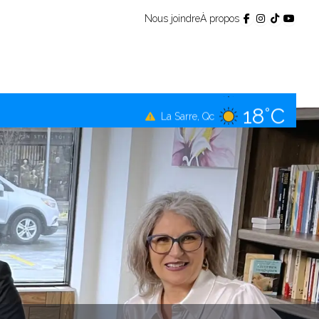
Nous joindre
À propos
16°C
Témiscamingue, Qc
18°C
La Sarre, Qc
17°C
Val-d'Or, Qc
16°C
Rouyn-Noranda, Qc
17°C
Amos, Qc