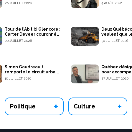
femmes U\25 après la
redevances mi
26 JUILLET 2026
4 AOÛT 2026
première journée du
les régions
Mondial junior de course
d’aventure
Tour de l’Abitibi Glencore :
Deux Québécois
Carter Deveer couronné
veulent que l
champion
redevances m
20 JUILLET 2026
30 JUILLET 2026
profitent d'ab
communautés 
Simon Gaudreault
Québec désign
remporte le circuit urbain
pour accompa
de Rouyn-Noranda et
projet Dumont
19 JUILLET 2026
27 JUILLET 2026
relance le suspense avant
la grande finale
+
+
Politique
Culture