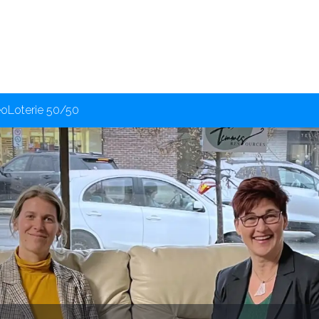
éo
Loterie 50/50