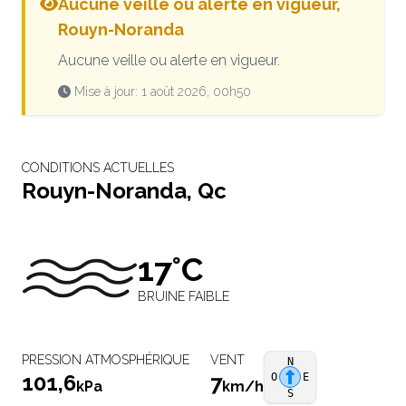
Aucune veille ou alerte en vigueur,
Rouyn-Noranda
Aucune veille ou alerte en vigueur.
Mise à jour: 1 août 2026, 00h50
CONDITIONS ACTUELLES
Rouyn-Noranda, Qc
17°C
BRUINE FAIBLE
PRESSION ATMOSPHÉRIQUE
VENT
N
101,6
7
O
E
kPa
km/h
S