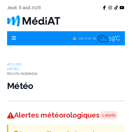
Jeudi, 6 août 2026
17°C
Témiscamingue, Qc
18°C
La Sarre, Qc
19°C
Val-d'Or, Qc
17°C
Rouyn-Noranda, Qc
19°C
Amos, Qc
ACCUEIL
MÉTÉO
ROUYN-NORANDA
Météo
Alertes météorologiques
1 alerte