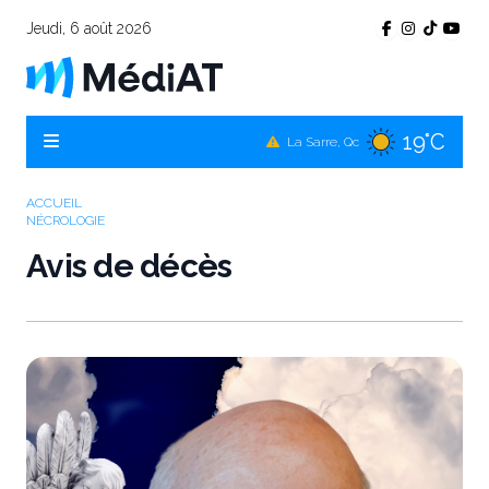
Jeudi, 6 août 2026
17°C
Témiscamingue, Qc
19°C
La Sarre, Qc
19°C
Val-d'Or, Qc
ACCUEIL
NÉCROLOGIE
16°C
Rouyn-Noranda, Qc
Avis de décès
19°C
Amos, Qc