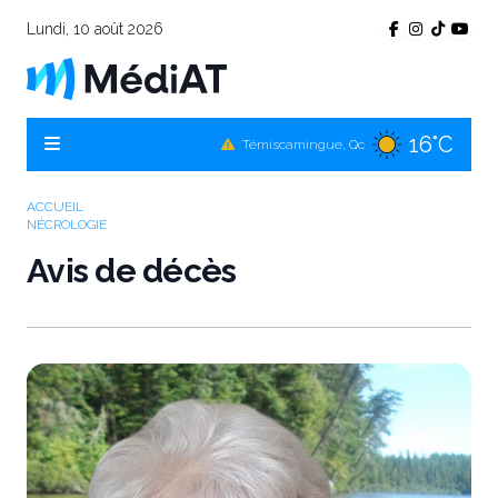
Lundi, 10 août 2026
16°C
Témiscamingue, Qc
16°C
La Sarre, Qc
15°C
Val-d'Or, Qc
ACCUEIL
NÉCROLOGIE
15°C
Rouyn-Noranda, Qc
Avis de décès
15°C
Amos, Qc