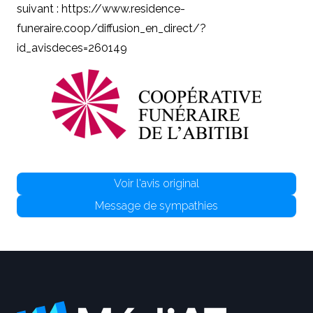
suivant : https://www.residence-
funeraire.coop/diffusion_en_direct/?
id_avisdeces=260149
Voir l'avis original
Message de sympathies