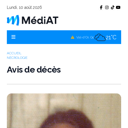
Lundi, 10 août 2026
21°C
Témiscamingue, Qc
19°C
La Sarre, Qc
21°C
Val-d'Or, Qc
20°C
Rouyn-Noranda, Qc
ACCUEIL
NÉCROLOGIE
21°C
Amos, Qc
Avis de décès