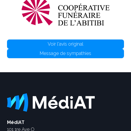
Voir l'avis original
Message de sympathies
MédiAT
101 1re Ave O