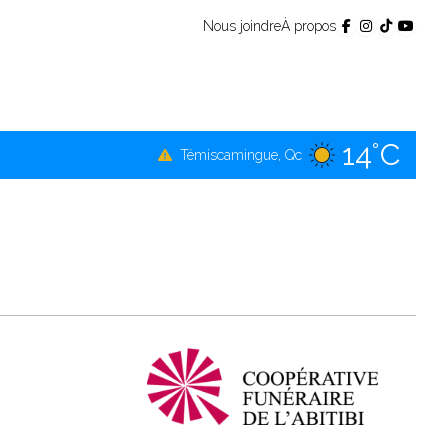
Nous joindre
À propos
14°C
Témiscamingue, Qc
16°C
La Sarre, Qc
15°C
Val-d'Or, Qc
14°C
Rouyn-Noranda, Qc
15°C
Amos, Qc