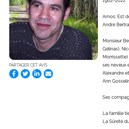
1962-2022
Amos: Est d
André Bertra
Monsieur Ber
Gélinas), Nic
Morrissette)
ses neveux e
PARTAGER CET AVIS
Alexandre et
Ann Gosselin
Ses compagn
La famille t
La Sûreté d