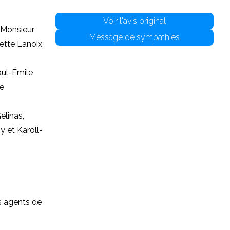
Voir l'avis original
 Monsieur
Message de sympathies
ette Lanoix.
Paul-Émile
ne
élinas,
 et Karoll-
es agents de