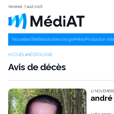
Vendredi, 7 août 2026
Nouvelles
Télé
Balados
Nécrologie
Météo
Production vid
ACCUEIL
>
NÉCROLOGIE
Avis de décès
17 NOVEMBRE
andré