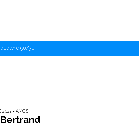
éo
Loterie 50/50
 2022 ‐ AMOS
 Bertrand