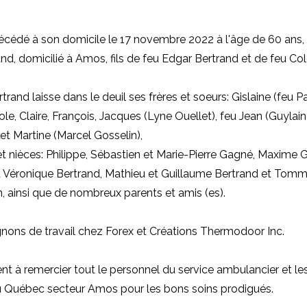
écédé à son domicile le 17 novembre 2022 à l'âge de 60 ans,
nd, domicilié à Amos, fils de feu Edgar Bertrand et de feu Col
trand laisse dans le deuil ses frères et soeurs: Gislaine (feu 
ole, Claire, François, Jacques (Lyne Ouellet), feu Jean (Guylai
 et Martine (Marcel Gosselin),
t nièces: Philippe, Sébastien et Marie-Pierre Gagné, Maxime G
 Véronique Bertrand, Mathieu et Guillaume Bertrand et Tommy
, ainsi que de nombreux parents et amis (es).
ons de travail chez Forex et Créations Thermodoor Inc.
ient à remercier tout le personnel du service ambulancier et l
u Québec secteur Amos pour les bons soins prodigués.