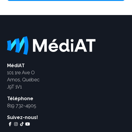
MédiAT
101 1re Ave O
Amos, Québec
J9T 1V1
Téléphone
819 732-4905
Suivez-nous!