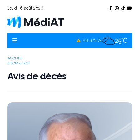
Jeudi, 6 août 2026
25°C
Témiscamingue, Qc
25°C
La Sarre, Qc
25°C
Val-d'Or, Qc
25°C
Rouyn-Noranda, Qc
ACCUEIL
NÉCROLOGIE
25°C
Amos, Qc
Avis de décès