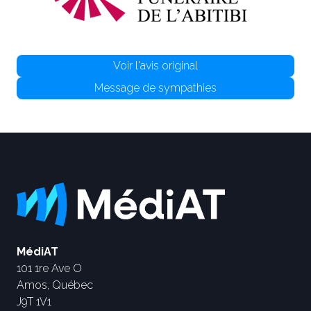
Voir l'avis original
Message de sympathies
MédiAT
101 1re Ave O
Amos, Québec
J9T 1V1