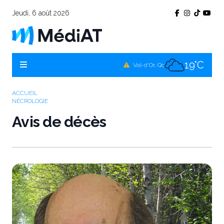
Jeudi, 6 août 2026
16°C
Témiscamingue, Qc
17°C
La Sarre, Qc
19°C
Val-d'Or, Qc
18°C
Rouyn-Noranda, Qc
ACCUEIL
NÉCROLOGIE
19°C
Amos, Qc
Avis de décès