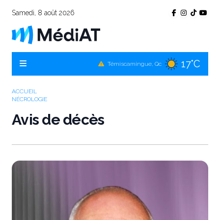
Samedi, 8 août 2026
17°C
Témiscamingue, Qc
19°C
La Sarre, Qc
ACCUEIL
NÉCROLOGIE
19°C
Val-d'Or, Qc
Avis de décès
18°C
Rouyn-Noranda, Qc
19°C
Amos, Qc