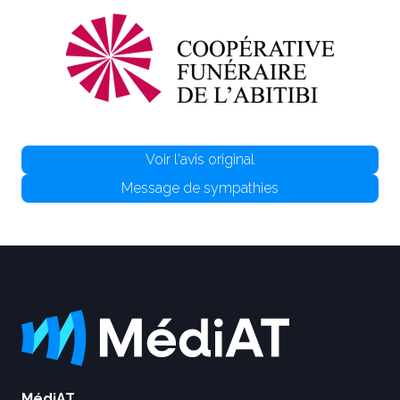
Voir l'avis original
Message de sympathies
MédiAT