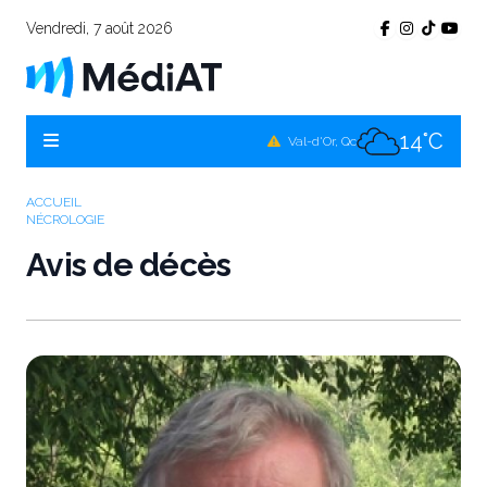
Vendredi, 7 août 2026
12°C
Témiscamingue, Qc
14°C
La Sarre, Qc
14°C
Val-d'Or, Qc
11°C
Rouyn-Noranda, Qc
ACCUEIL
NÉCROLOGIE
14°C
Amos, Qc
Avis de décès