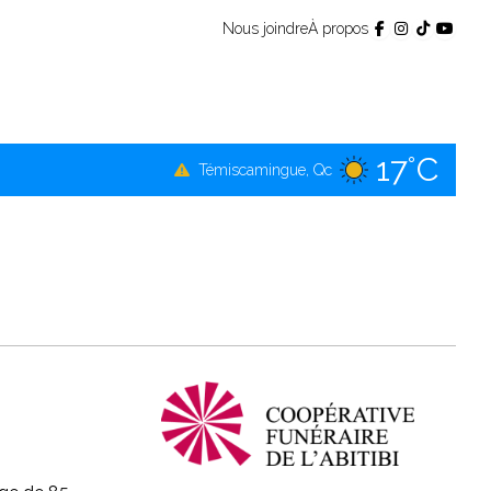
Nous joindre
À propos
17°C
Témiscamingue, Qc
17°C
La Sarre, Qc
17°C
Val-d'Or, Qc
16°C
Rouyn-Noranda, Qc
17°C
Amos, Qc