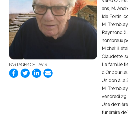
Val-d'Or: Es
ans, M. Andr
Ida Fortin, 
M. Tremblay 
Raymond (Lin
nombreux pet
Michel; il ét
Claudette; s
La famille t
PARTAGER CET AVIS
d'Or pour le
Un don à la 
M. Tremblay 
vendredi 29 
Une dernière
funéraire de 