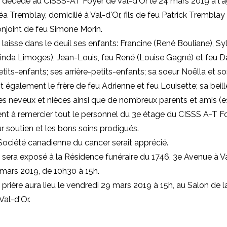
t décédé au CISSS-AT Foyer de Val-d'Or le 24 mars 2019 à l'
éa Tremblay, domicilié à Val-d'Or, fils de feu Patrick Tremblay
conjoint de feu Simone Morin.
laisse dans le deuil ses enfants: Francine (René Bouliane), Syl
da Limoges), Jean-Louis, feu René (Louise Gagné) et feu Da
its-enfants; ses arrière-petits-enfants; sa soeur Noëlla et so
ait également le frère de feu Adrienne et feu Louisette; sa beil
es neveux et nièces ainsi que de nombreux parents et amis (es
ient à remercier tout le personnel du 3e étage du CISSS A-T F
ur soutien et les bons soins prodigués.
Société canadienne du cancer serait apprécié.
sera exposé à la Résidence funéraire du 1746, 3e Avenue à Va
mars 2019, de 10h30 à 15h.
 prière aura lieu le vendredi 29 mars 2019 à 15h, au Salon de 
Val-d'Or.