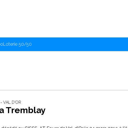
éo
Loterie 50/50
 ‐ VAL D'OR
a Tremblay