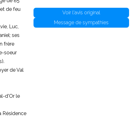
âge de 85
 et de feu
Voir l'avis original
Message de sympathies
vie, Luc,
niel; ses
n frère
le-soeur
).
oyer de Val
l-d'Or le
la Résidence