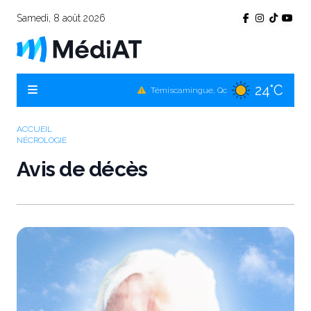
Samedi, 8 août 2026
24°C
Témiscamingue, Qc
22°C
La Sarre, Qc
ACCUEIL
21°C
Val-d'Or, Qc
NÉCROLOGIE
Avis de décès
23°C
Rouyn-Noranda, Qc
21°C
Amos, Qc