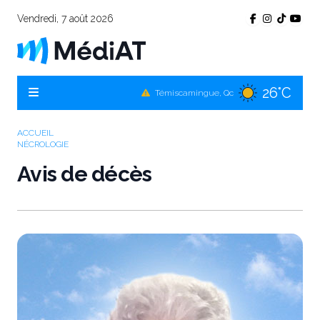
Vendredi, 7 août 2026
26°C
Témiscamingue, Qc
26°C
La Sarre, Qc
27°C
Val-d'Or, Qc
ACCUEIL
NÉCROLOGIE
27°C
Rouyn-Noranda, Qc
Avis de décès
27°C
Amos, Qc