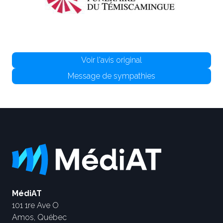
Voir l'avis original
Message de sympathies
MédiAT
101 1re Ave O
Amos, Québec