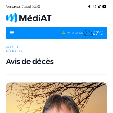
Vendredi, 7 août 2026
26°C
Témiscamingue, Qc
26°C
La Sarre, Qc
27°C
Val-d'Or, Qc
26°C
Rouyn-Noranda, Qc
ACCUEIL
NÉCROLOGIE
27°C
Amos, Qc
Avis de décès