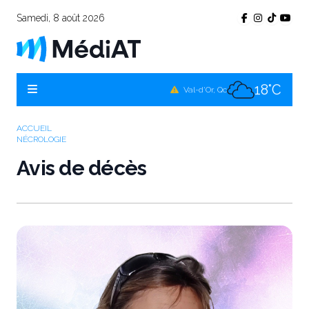
Samedi, 8 août 2026
23°C
Témiscamingue, Qc
22°C
La Sarre, Qc
18°C
Val-d'Or, Qc
22°C
Rouyn-Noranda, Qc
ACCUEIL
NÉCROLOGIE
18°C
Amos, Qc
Avis de décès