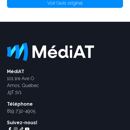
Voir l'avis original
MédiAT
101 1re Ave O
Amos, Québec
J9T 1V1
Téléphone
819 732-4905
Suivez-nous!