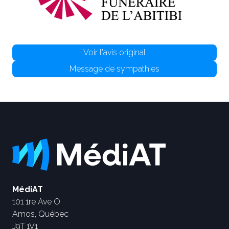
Voir l'avis original
Message de sympathies
MédiAT
101 1re Ave O
Amos, Québec
J9T 1V1