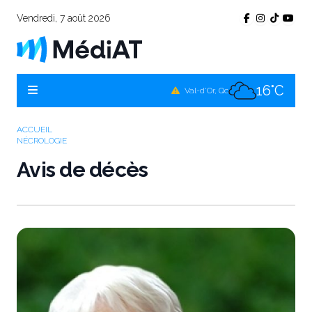
Vendredi, 7 août 2026
15°C
Témiscamingue, Qc
17°C
La Sarre, Qc
16°C
Val-d'Or, Qc
15°C
Rouyn-Noranda, Qc
ACCUEIL
NÉCROLOGIE
16°C
Amos, Qc
Avis de décès