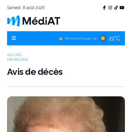
Samedi, 8 août 2026
22°C
Témiscamingue, Qc
22°C
La Sarre, Qc
21°C
Val-d'Or, Qc
ACCUEIL
NÉCROLOGIE
20°C
Rouyn-Noranda, Qc
Avis de décès
21°C
Amos, Qc