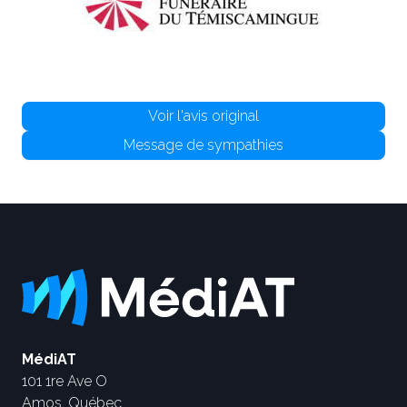
Voir l'avis original
Message de sympathies
MédiAT
101 1re Ave O
Amos, Québec