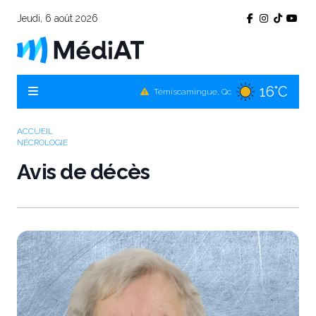
Jeudi, 6 août 2026
16°C
Témiscamingue, Qc
17°C
La Sarre, Qc
19°C
Val-d'Or, Qc
ACCUEIL
NÉCROLOGIE
18°C
Rouyn-Noranda, Qc
Avis de décès
19°C
Amos, Qc