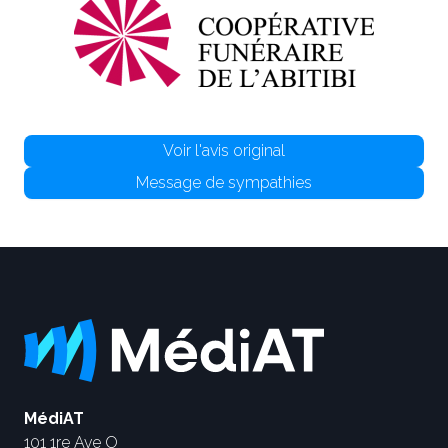
Voir l'avis original
Message de sympathies
MédiAT
101 1re Ave O