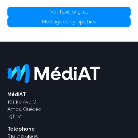
Voir l'avis original
Message de sympathies
MédiAT
101 1re Ave O
Amos, Québec
J9T 1V1
Téléphone
819 732-4905