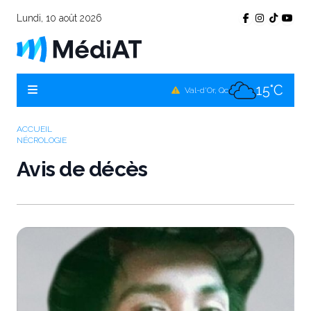
Lundi, 10 août 2026
15°C
Témiscamingue, Qc
16°C
La Sarre, Qc
15°C
Val-d'Or, Qc
16°C
Rouyn-Noranda, Qc
ACCUEIL
NÉCROLOGIE
15°C
Amos, Qc
Avis de décès