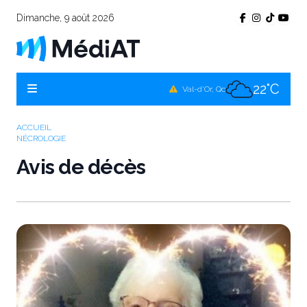
Dimanche, 9 août 2026
23°C
Témiscamingue, Qc
21°C
La Sarre, Qc
22°C
Val-d'Or, Qc
21°C
Rouyn-Noranda, Qc
ACCUEIL
NÉCROLOGIE
22°C
Amos, Qc
Avis de décès