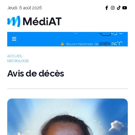
25°C
Jeudi, 6 août 2026
Témiscamingue, Qc
25°C
La Sarre, Qc
25°C
Val-d'Or, Qc
25°C
Rouyn-Noranda, Qc
25°C
ACCUEIL
Amos, Qc
NÉCROLOGIE
Avis de décès