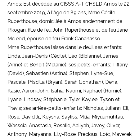
Amos: Est décédée au CISSS A-T CHSLD Amos le 22
septembre 2019, à l'âge de 89 ans, Mme Cécile
Ruperthouse, domiciliée à Amos anciennement de
Pikogan, fille de feu John Ruperthouse et de feu Jane
Mcleod, épouse de feu Frank Cananasso.
Mme Ruperthouse laisse dans le deuil ses enfants:
Linda, Jean-Denis (Cécile), Léo (Bibianne), James
(Anne) et Benoît (Mélanie); ses petits-enfants: Tiffany
(David), Sébastien (Astina), Stephen, Lyne-Sue,
Pascale, Priscilla (Bryan), Sarah (Jonathan), Dena,
Kasie, Aaron-John, Isahia, Naomi, Raphaël (Romie),
Lyane, Lindsay, Stéphanie, Tyler, Kaylee, Tyson et
Travis; ses arrière-petits-enfants: Nicholas, Juliann, Eli,
Rose, David Jr., Keysha, Sayliss, Milia, Miyuumuhtau,
Wasseia, Anastasia, Rosalie, Aaliyah, Javey, Oliver,
Anthony, Maryanna, Lily-Rose, Precious, Loïc, Maverek