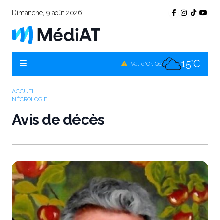
Dimanche, 9 août 2026
14°C
Témiscamingue, Qc
14°C
La Sarre, Qc
15°C
Val-d'Or, Qc
11°C
Rouyn-Noranda, Qc
ACCUEIL
NÉCROLOGIE
15°C
Amos, Qc
Avis de décès