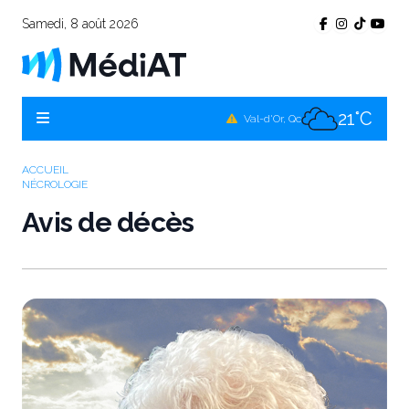
Samedi, 8 août 2026
25°C
Témiscamingue, Qc
23°C
La Sarre, Qc
21°C
Val-d'Or, Qc
23°C
Rouyn-Noranda, Qc
ACCUEIL
NÉCROLOGIE
21°C
Amos, Qc
Avis de décès