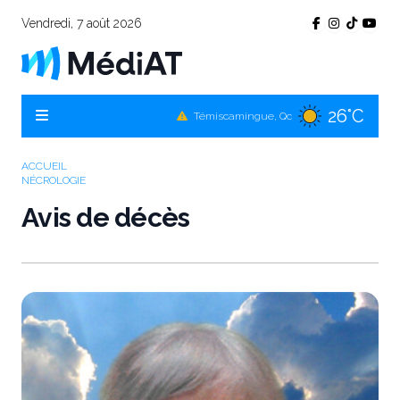
Vendredi, 7 août 2026
26°C
Témiscamingue, Qc
26°C
La Sarre, Qc
ACCUEIL
27°C
Val-d'Or, Qc
NÉCROLOGIE
26°C
Avis de décès
Rouyn-Noranda, Qc
27°C
Amos, Qc