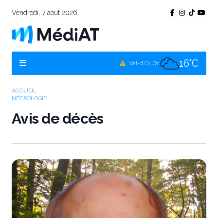
Vendredi, 7 août 2026
15°C
Témiscamingue, Qc
17°C
La Sarre, Qc
16°C
Val-d'Or, Qc
15°C
Rouyn-Noranda, Qc
ACCUEIL
NÉCROLOGIE
16°C
Amos, Qc
Avis de décès