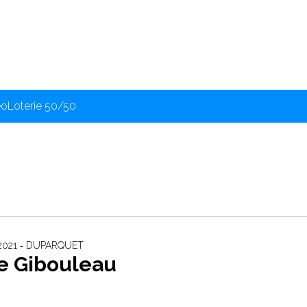
éo
Loterie 50/50
2021 ‐ DUPARQUET
e Gibouleau