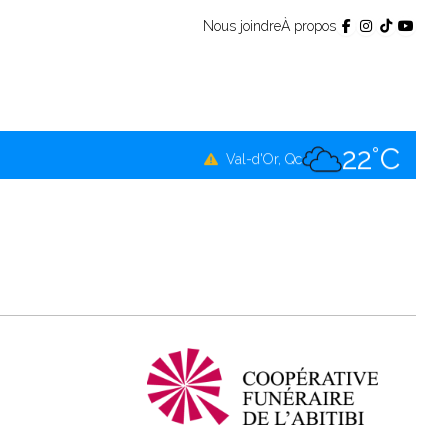
Nous joindre
À propos
22°C
Témiscamingue, Qc
21°C
La Sarre, Qc
22°C
Val-d'Or, Qc
22°C
Rouyn-Noranda, Qc
22°C
Amos, Qc