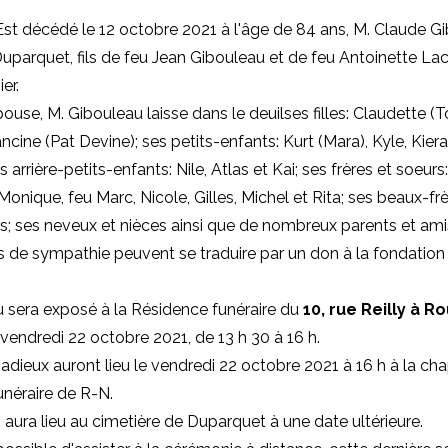
st décédé le 12 octobre 2021 à l'âge de 84 ans, M. Claude Gi
Duparquet, fils de feu Jean Gibouleau et de feu Antoinette La
er.
pouse,
M. Gibouleau laisse dans le deuilses filles: Claudette 
ncine (Pat Devine); ses petits-enfants: Kurt (Mara), Kyle, Kier
s arrière-petits-enfants: Nile, Atlas et Kai; ses frères et soeurs
Monique, feu Marc, Nicole, Gilles, Michel et Rita; ses beaux-frè
s; ses neveux et nièces ainsi que de nombreux parents et amis
 de sympathie peuvent se traduire par un don à
la fondation
 sera exposé à la Résidence funéraire du
10, rue Reilly à R
 vendredi 22 octobre 2021, de 13 h 30 à 16 h.
 adieux auront lieu le vendredi 22 octobre 2021 à 16 h à la cha
néraire de R-N.
 aura lieu au cimetière de Duparquet à une date ultérieure.