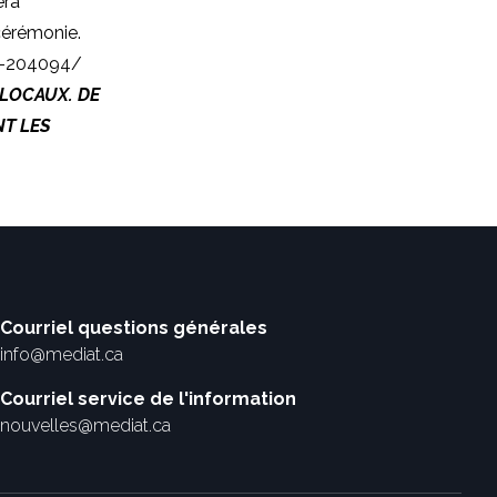
era
 cérémonie.
au-204094/
 LOCAUX. DE
NT LES
Courriel questions générales
info@mediat.ca
Courriel service de l'information
nouvelles@mediat.ca