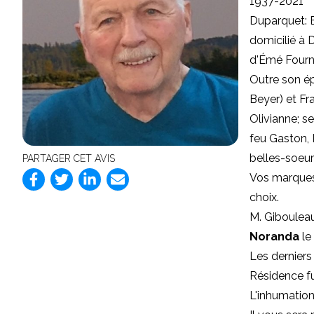
1937-2021
Duparquet: E
domicilié à 
d'Émé Fourni
Outre son é
Beyer) et Fra
Olivianne; se
feu Gaston, 
belles-soeur
PARTAGER CET AVIS
Vos marques
choix.
M. Gibouleau
Noranda
le
Les derniers
Résidence fu
L'inhumation