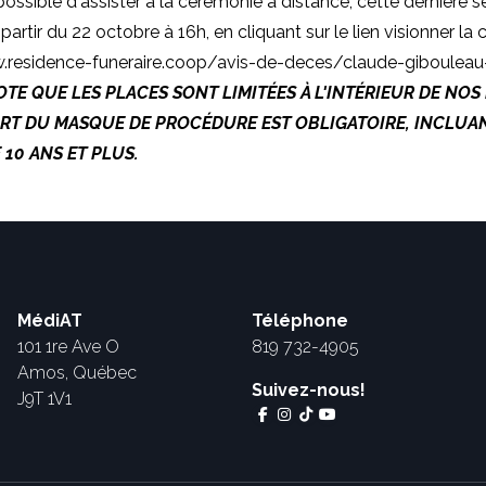
possible d'assister à la cérémonie à distance, cette dernière s
partir du 22 octobre à 16h, en cliquant sur le lien visionner la
.residence-funeraire.coop/avis-de-deces/claude-giboule
TE QUE LES PLACES SONT LIMITÉES À L'INTÉRIEUR DE NOS
ORT DU MASQUE DE PROCÉDURE EST OBLIGATOIRE, INCLUA
 10 ANS ET PLUS.
MédiAT
Téléphone
101 1re Ave O
819 732-4905
Amos, Québec
Suivez-nous!
J9T 1V1