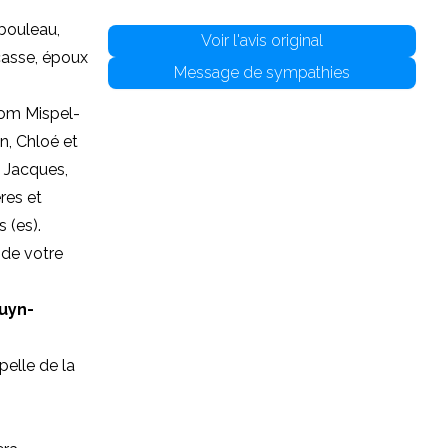
bouleau,
Voir l'avis original
casse, époux
Message de sympathies
(Tom Mispel-
an, Chloé et
: Jacques,
res et
 (es).
 de votre
ouyn-
pelle de la