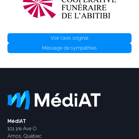
Voir l'avis original
Message de sympathies
MédiAT
101 1re Ave O
Amos, Québec