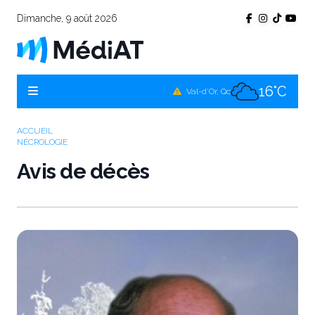
Dimanche, 9 août 2026
15°C
Témiscamingue, Qc
15°C
La Sarre, Qc
16°C
Val-d'Or, Qc
12°C
Rouyn-Noranda, Qc
ACCUEIL
NÉCROLOGIE
16°C
Amos, Qc
Avis de décès