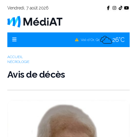
Vendredi, 7 août 2026
24°C
Témiscamingue, Qc
24°C
La Sarre, Qc
26°C
Val-d'Or, Qc
24°C
Rouyn-Noranda, Qc
ACCUEIL
NÉCROLOGIE
26°C
Amos, Qc
Avis de décès