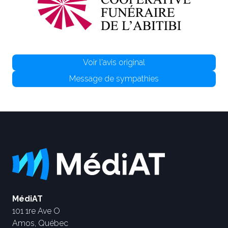
Voir l'avis original
Message de sympathies
MédiAT
101 1re Ave O
Amos, Québec