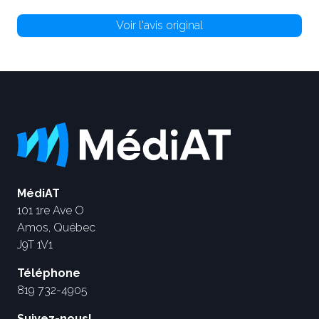
Voir l'avis original
MédiAT
101 1re Ave O
Amos, Québec
J9T 1V1
Téléphone
819 732-4905
Suivez-nous!