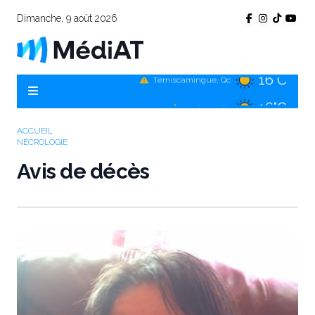
Dimanche, 9 août 2026
16°C
Témiscamingue, Qc
16°C
La Sarre, Qc
17°C
Val-d'Or, Qc
ACCUEIL
NÉCROLOGIE
13°C
Rouyn-Noranda, Qc
Avis de décès
17°C
Amos, Qc