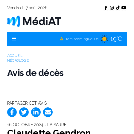
Vendredi, 7 août 2026
19°C
Témiscamingue, Qc
20°C
La Sarre, Qc
ACCUEIL
NÉCROLOGIE
23°C
Val-d'Or, Qc
Avis de décès
21°C
Rouyn-Noranda, Qc
23°C
Amos, Qc
PARTAGER CET AVIS
16 OCTOBRE 2024 ‐ LA SARRE
Claudette Gendron