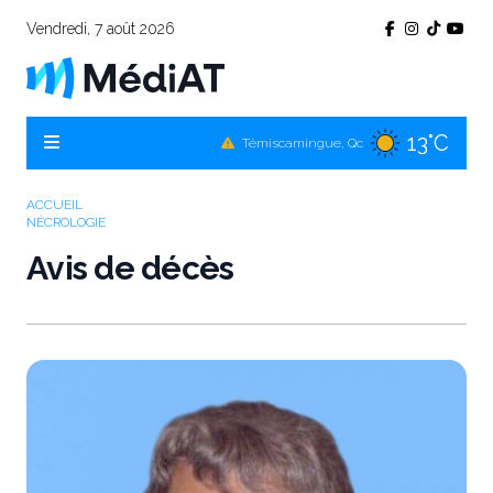
Vendredi, 7 août 2026
13°C
Témiscamingue, Qc
16°C
La Sarre, Qc
15°C
Val-d'Or, Qc
ACCUEIL
NÉCROLOGIE
14°C
Rouyn-Noranda, Qc
Avis de décès
15°C
Amos, Qc