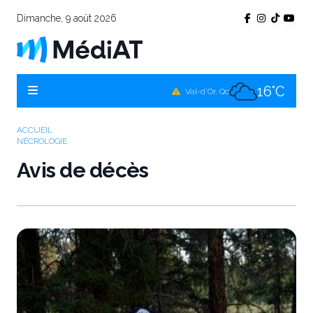
Dimanche, 9 août 2026
16°C
Témiscamingue, Qc
16°C
La Sarre, Qc
16°C
Val-d'Or, Qc
15°C
Rouyn-Noranda, Qc
ACCUEIL
NÉCROLOGIE
16°C
Amos, Qc
Avis de décès