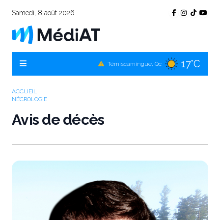
Samedi, 8 août 2026
17°C
Témiscamingue, Qc
20°C
La Sarre, Qc
19°C
Val-d'Or, Qc
ACCUEIL
NÉCROLOGIE
18°C
Rouyn-Noranda, Qc
Avis de décès
19°C
Amos, Qc