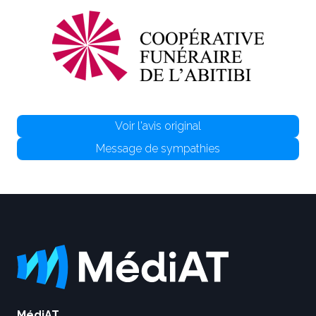
Voir l'avis original
Message de sympathies
MédiAT