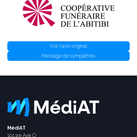
Voir l'avis original
Message de sympathies
MédiAT
101 1re Ave O