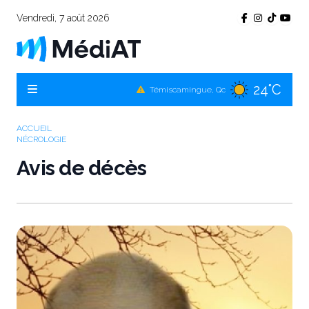
Vendredi, 7 août 2026
24°C
Témiscamingue, Qc
24°C
La Sarre, Qc
ACCUEIL
26°C
NÉCROLOGIE
Val-d'Or, Qc
Avis de décès
24°C
Rouyn-Noranda, Qc
26°C
Amos, Qc