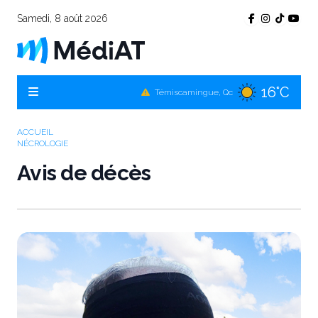
Samedi, 8 août 2026
16°C
Témiscamingue, Qc
18°C
La Sarre, Qc
ACCUEIL
NÉCROLOGIE
17°C
Val-d'Or, Qc
Avis de décès
16°C
Rouyn-Noranda, Qc
17°C
Amos, Qc