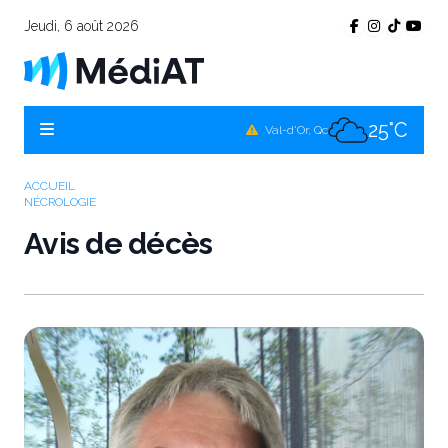
Jeudi, 6 août 2026
25°C
Témiscamingue, Qc
25°C
La Sarre, Qc
25°C
Val-d'Or, Qc
25°C
Rouyn-Noranda, Qc
ACCUEIL
NÉCROLOGIE
25°C
Amos, Qc
Avis de décès