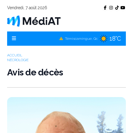
Vendredi, 7 août 2026
18°C
Témiscamingue, Qc
21°C
La Sarre, Qc
ACCUEIL
20°C
Val-d'Or, Qc
NÉCROLOGIE
20°C
Avis de décès
Rouyn-Noranda, Qc
20°C
Amos, Qc