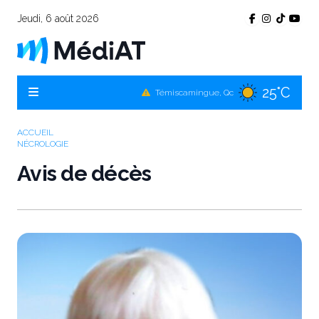
Jeudi, 6 août 2026
25°C
Témiscamingue, Qc
25°C
La Sarre, Qc
25°C
Val-d'Or, Qc
ACCUEIL
NÉCROLOGIE
25°C
Rouyn-Noranda, Qc
Avis de décès
25°C
Amos, Qc