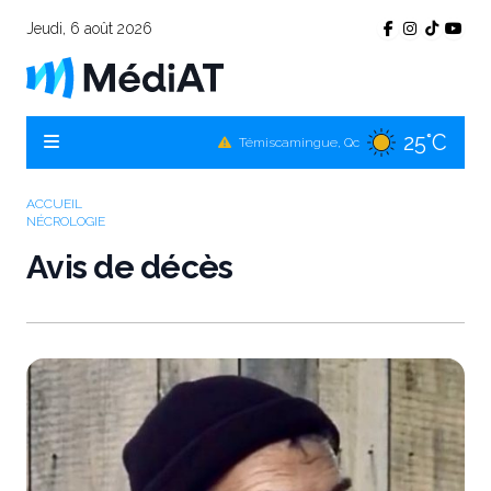
Jeudi, 6 août 2026
25°C
Témiscamingue, Qc
25°C
La Sarre, Qc
25°C
Val-d'Or, Qc
ACCUEIL
NÉCROLOGIE
25°C
Rouyn-Noranda, Qc
Avis de décès
25°C
Amos, Qc