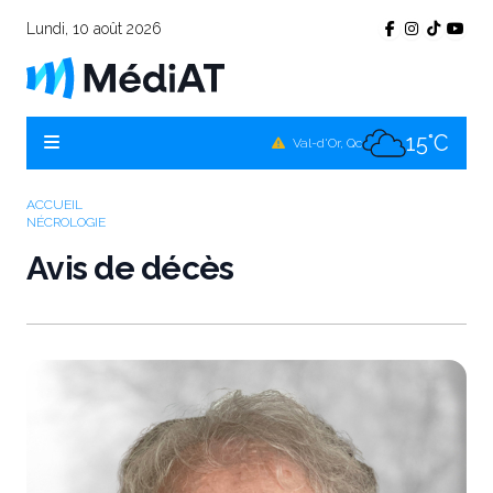
Lundi, 10 août 2026
15°C
Témiscamingue, Qc
16°C
La Sarre, Qc
15°C
Val-d'Or, Qc
16°C
Rouyn-Noranda, Qc
ACCUEIL
NÉCROLOGIE
15°C
Amos, Qc
Avis de décès