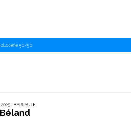
éo
Loterie 50/50
2025 ‐ BARRAUTE
 Béland