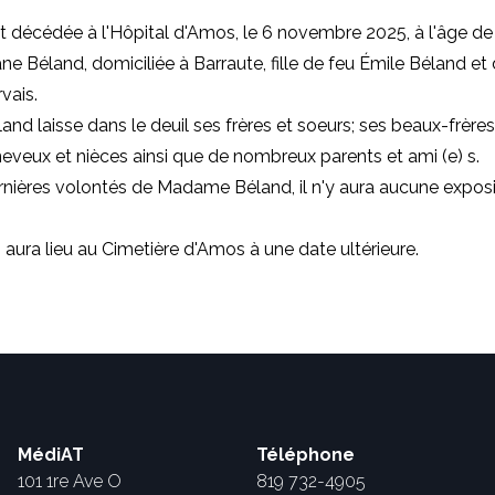
st décédée à l'Hôpital d'Amos, le 6 novembre 2025, à l'âge de
 Béland, domiciliée à Barraute, fille de feu Émile Béland et 
vais.
d laisse dans le deuil ses frères et soeurs; ses beaux-frères
neveux et nièces ainsi que de nombreux parents et ami (e) s.
rnières volontés de Madame Béland, il n'y aura aucune exposi
 aura lieu au Cimetière d'Amos à une date ultérieure.
MédiAT
Téléphone
101 1re Ave O
819 732-4905