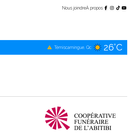
Nous joindre
À propos
26°C
Témiscamingue, Qc
27°C
La Sarre, Qc
27°C
Val-d'Or, Qc
27°C
Rouyn-Noranda, Qc
27°C
Amos, Qc