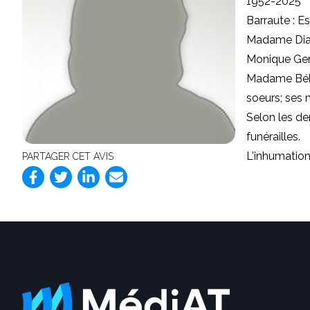
1952-2025
Barraute : E
Madame Diane
Monique Ger
Madame Bélan
soeurs; ses 
Selon les de
funérailles.
L'inhumation
PARTAGER CET AVIS