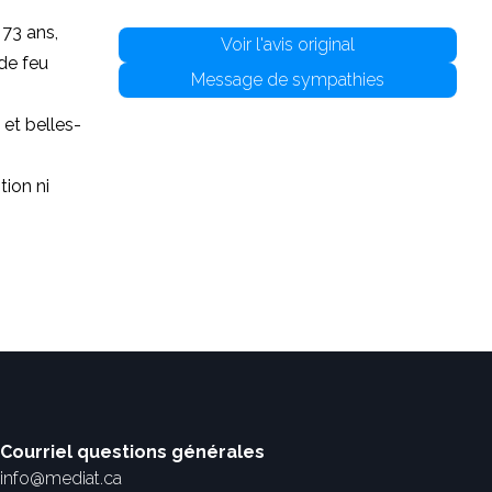
 73 ans,
Voir l'avis original
de feu
Message de sympathies
 et belles-
tion ni
Courriel questions générales
info@mediat.ca