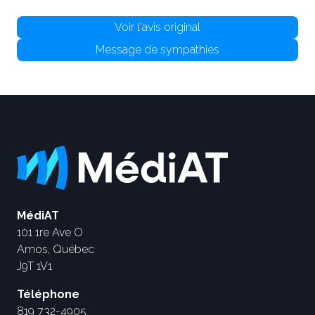
Voir l'avis original
Message de sympathies
MédiAT
101 1re Ave O
Amos, Québec
J9T 1V1
Téléphone
819 732-4905