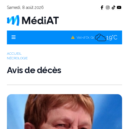
Samedi, 8 août 2026
24°C
Témiscamingue, Qc
22°C
La Sarre, Qc
19°C
Val-d'Or, Qc
22°C
Rouyn-Noranda, Qc
ACCUEIL
NÉCROLOGIE
19°C
Amos, Qc
Avis de décès