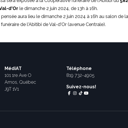
 sera exposée à la Coopérative funéraire de l'Abitibi du
582
 Val-d'Or
le dimanche 2 juin 2024, de 13h à 16h.
 pensée aura lieu le dimanche 2 juin 2024 à 16h au salon de l
funéraire de l'Abitibi de Val-d'Or (avenue Centrale).
MédiAT
Téléphone
101 1re Ave O
819 732-4905
Amos, Québec
Suivez-nous!
J9T 1V1