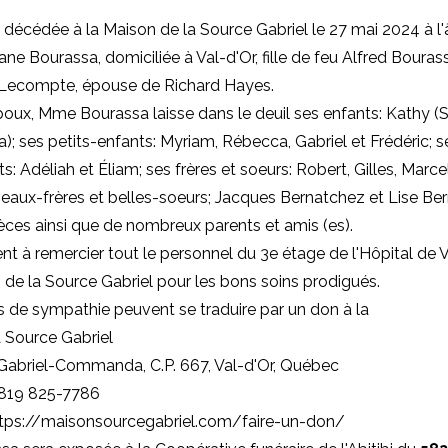
t décédée à la Maison de la Source Gabriel le 27 mai 2024 à l
ne Bourassa, domiciliée à Val-d'Or, fille de feu Alfred Bouras
Lecompte, épouse de Richard Hayes.
oux, Mme Bourassa laisse dans le deuil ses enfants: Kathy (
a); ses petits-enfants: Myriam, Rébecca, Gabriel et Frédéric; se
s: Adéliah et Éliam; ses frères et soeurs: Robert, Gilles, Marcel
beaux-frères et belles-soeurs; Jacques Bernatchez et Lise Be
èces ainsi que de nombreux parents et amis (es).
ient à remercier tout le personnel du 3e étage de l'Hôpital de V
 de la Source Gabriel pour les bons soins prodigués.
 de sympathie peuvent se traduire par un don à la
 Source Gabriel
Gabriel-Commanda, C.P. 667, Val-d'Or, Québec
 819 825-7786
tps://maisonsourcegabriel.com/faire-un-don/