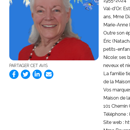
1955-2024
Val-d'Or: Es
ans, Mme Dia
Marie-Anne 
Outre son ép
Éric (Natach
petits-enfant
Nicole; ses 
neveux et ni
PARTAGER CET AVIS
La famille t
de la Maison
Vos marques
Maison de la
101 Chemin 
Téléphone :
Site web :
ht