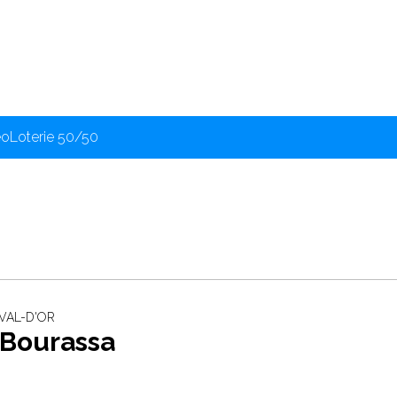
éo
Loterie 50/50
 VAL-D'OR
 Bourassa