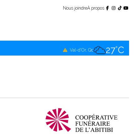
Nous joindre
À propos
26°C
Témiscamingue, Qc
27°C
La Sarre, Qc
27°C
Val-d'Or, Qc
27°C
Rouyn-Noranda, Qc
27°C
Amos, Qc