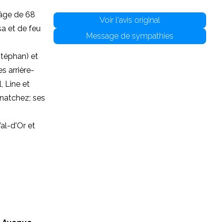
'âge de 68
Voir l'avis original
sa et de feu
Message de sympathies
Stéphan) et
s arrière-
, Line et
rnatchez; ses
al-d'Or et