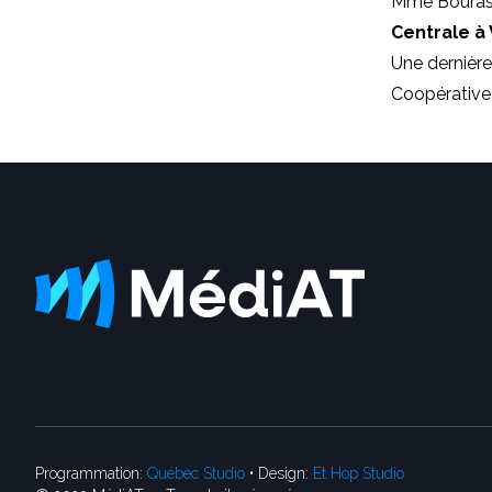
Mme Bourassa
Centrale à
Une dernière
Coopérative 
Programmation:
Québec Studio
• Design:
Et Hop Studio