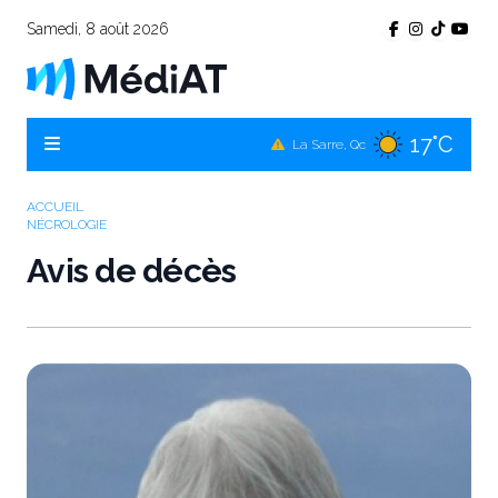
Samedi, 8 août 2026
17°C
Témiscamingue, Qc
17°C
La Sarre, Qc
17°C
Val-d'Or, Qc
18°C
Rouyn-Noranda, Qc
ACCUEIL
NÉCROLOGIE
17°C
Amos, Qc
Avis de décès