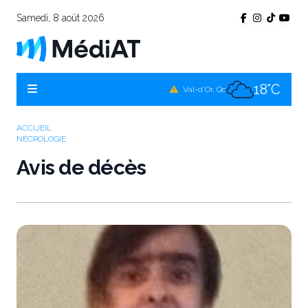
Samedi, 8 août 2026
18°C
Témiscamingue, Qc
18°C
La Sarre, Qc
18°C
Val-d'Or, Qc
17°C
Rouyn-Noranda, Qc
ACCUEIL
NÉCROLOGIE
18°C
Amos, Qc
Avis de décès