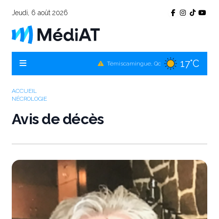
Jeudi, 6 août 2026
17°C
Témiscamingue, Qc
17°C
La Sarre, Qc
19°C
Val-d'Or, Qc
ACCUEIL
NÉCROLOGIE
17°C
Rouyn-Noranda, Qc
Avis de décès
19°C
Amos, Qc