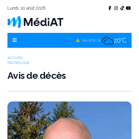
Lundi, 10 août 2026
24°C
Témiscamingue, Qc
22°C
La Sarre, Qc
20°C
Val-d'Or, Qc
23°C
Rouyn-Noranda, Qc
ACCUEIL
NÉCROLOGIE
20°C
Amos, Qc
Avis de décès