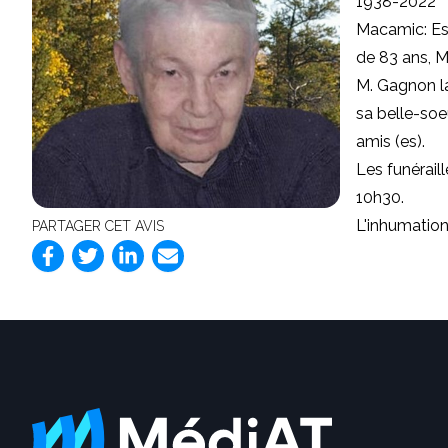
1938-2022
Macamic: Es
de 83 ans, M
M. Gagnon la
sa belle-soe
amis (es).
Les funérail
10h30.
L'inhumation
PARTAGER CET AVIS