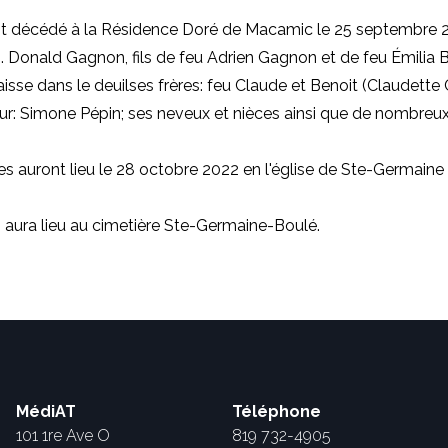
t décédé à la Résidence Doré de Macamic le 25 septembre 2
. Donald Gagnon, fils de feu Adrien Gagnon et de feu Émilia 
isse dans le deuilses frères: feu Claude et Benoit (Claudett
ur: Simone Pépin; ses neveux et nièces ainsi que de nombreux
les auront lieu le 28 octobre 2022 en l'église de Ste-Germaine
 aura lieu au cimetière Ste-Germaine-Boulé.
MédiAT
Téléphone
101 1re Ave O
819 732-4905