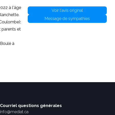
022 à l'âge
Voir l'avis original
Blanchette.
Message de sympathies
e Coulombe);
 parents et
 Boulé à
Courriel questions générales
info@mediat.ca