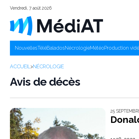
Vendredi, 7 août 2026
Nouvelles
Télé
Balados
Nécrologie
Météo
Production vid
ACCUEIL
>
NÉCROLOGIE
Avis de décès
25 SEPTEMBR
Donal