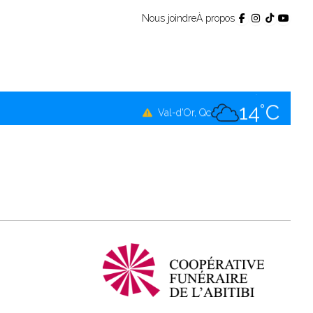
Nous joindre
À propos
12°C
Témiscamingue, Qc
14°C
La Sarre, Qc
14°C
Val-d'Or, Qc
11°C
Rouyn-Noranda, Qc
14°C
Amos, Qc