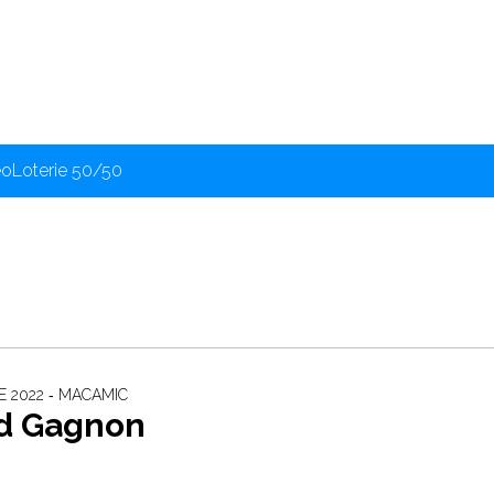
éo
Loterie 50/50
E 2022 ‐ MACAMIC
d Gagnon